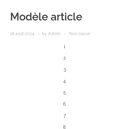
Modèle article
18 août 2024
by
Admin
Non classé
1
2
3
4
5
6
7
8