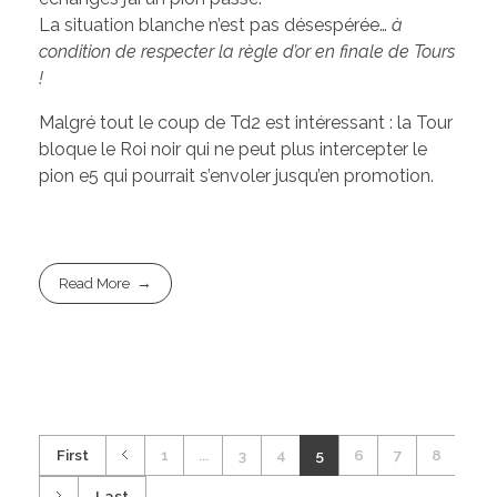
La situation blanche n’est pas désespérée…
à
condition de respecter la règle d’or en finale de Tours
!
Malgré tout le coup de Td2 est intéressant : la Tour
bloque le Roi noir qui ne peut plus intercepter le
pion e5 qui pourrait s’envoler jusqu’en promotion.
Read More
First
1
...
3
4
5
6
7
8
Last