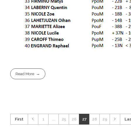
Read More
First
1
...
25
26
27
28
29
La