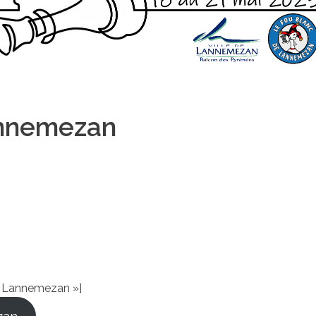
annemezan
de Lannemezan »]