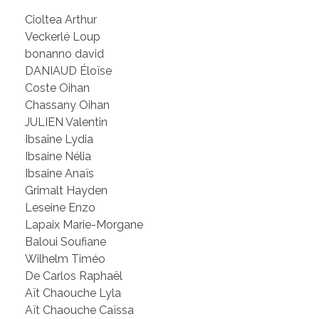
Cioltea Arthur
Veckerlé Loup
bonanno david
DANIAUD Éloïse
Coste Oihan
Chassany Oihan
JULIEN Valentin
Ibsaine Lydia
Ibsaine Nélia
Ibsaine Anaïs
Grimalt Hayden
Leseine Enzo
Lapaix Marie-Morgane
Baloui Soufiane
Wilhelm Timéo
De Carlos Raphaël
Aït Chaouche Lyla
Aït Chaouche Caïssa